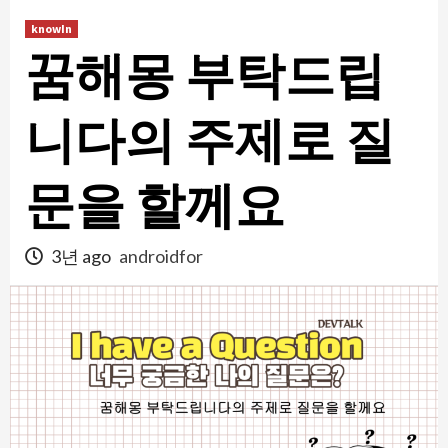
콘
knowIn
텐
꿈해몽 부탁드립
츠
로
건
니다의 주제로 질
너
뛰
문을 할께요
기
3년 ago
androidfor