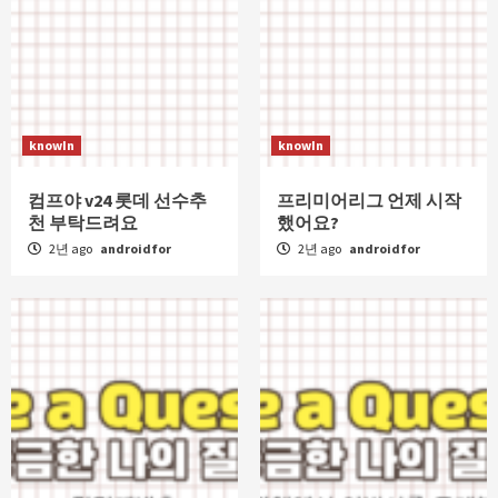
knowIn
knowIn
컴프야 v24 롯데 선수추
프리미어리그 언제 시작
천 부탁드려요
했어요?
2년 ago
androidfor
2년 ago
androidfor