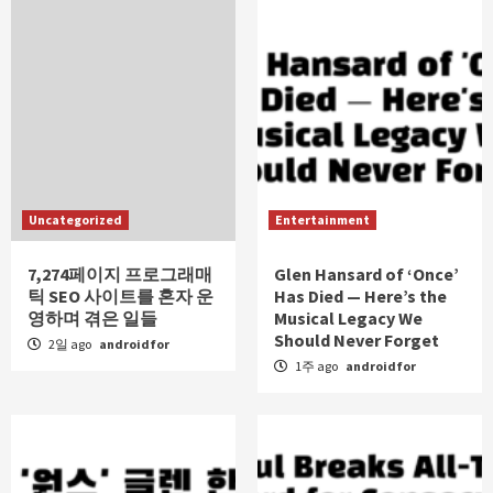
Uncategorized
Entertainment
7,274페이지 프로그래매
Glen Hansard of ‘Once’
틱 SEO 사이트를 혼자 운
Has Died — Here’s the
영하며 겪은 일들
Musical Legacy We
Should Never Forget
2일 ago
androidfor
1주 ago
androidfor