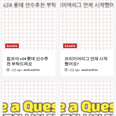
knowIn
knowIn
컴프야 v24 롯데 선수추
프리미어리그 언제 시작
천 부탁드려요
했어요?
2년 ago
androidfor
2년 ago
androidfor