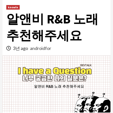
콘
knowIn
텐
알앤비 R&B 노래
츠
로
건
추천해주세요
너
뛰
3년 ago
androidfor
기