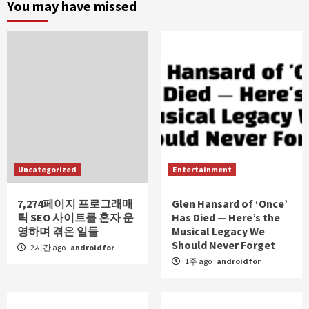
You may have missed
Uncategorized
Entertainment
7,274페이지 프로그래매
Glen Hansard of ‘Once’
틱 SEO 사이트를 혼자 운
Has Died — Here’s the
영하며 겪은 일들
Musical Legacy We
Should Never Forget
2시간 ago
androidfor
1주 ago
androidfor