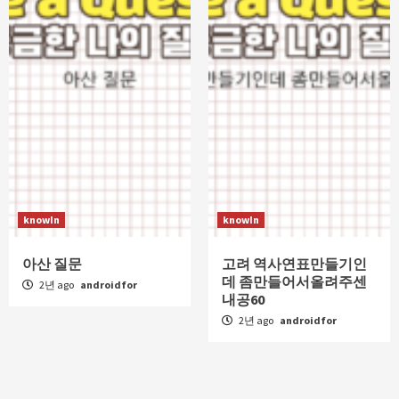
knowIn
knowIn
아산 질문
고려 역사연표만들기인
데 좀만들어서올려주센
2년 ago
androidfor
내공60
2년 ago
androidfor