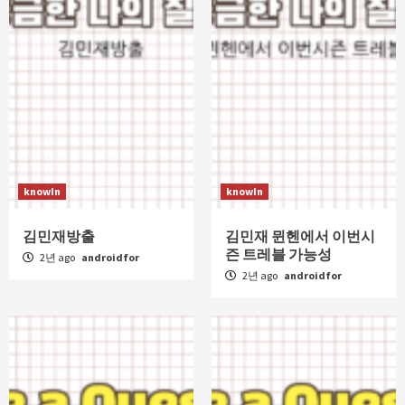
knowIn
knowIn
김민재방출
김민재 뮌헨에서 이번시
즌 트레블 가능성
2년 ago
androidfor
2년 ago
androidfor