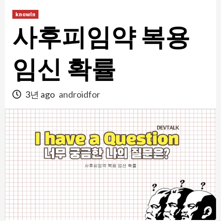
콘
knowIn
텐
사후피임약 복용
츠
로
건
임신 확률
너
뛰
3년 ago
androidfor
기