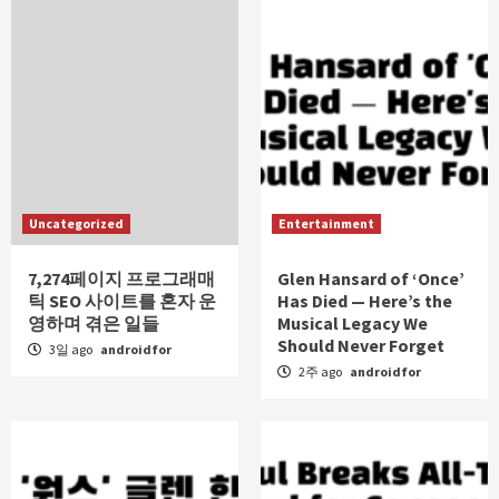
Uncategorized
Entertainment
7,274페이지 프로그래매
Glen Hansard of ‘Once’
틱 SEO 사이트를 혼자 운
Has Died — Here’s the
영하며 겪은 일들
Musical Legacy We
Should Never Forget
3일 ago
androidfor
2주 ago
androidfor