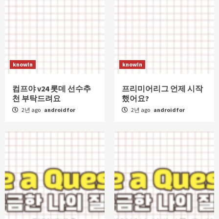
knowIn
knowIn
컴프야 v24 롯데 선수추
프리미어리그 언제 시작
천 부탁드려요
했어요?
2년 ago
androidfor
2년 ago
androidfor