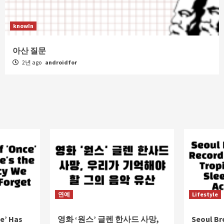
knowIn
아산 질문
2년 ago
androidfor
연예
Lifestyle
e’ Has
영화 ‘원스’ 글렌 한사드 사망,
Seoul Br