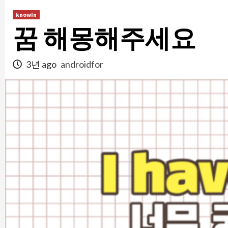
콘
knowIn
텐
꿈 해몽해주세요
츠
로
건
3년 ago
androidfor
너
뛰
기