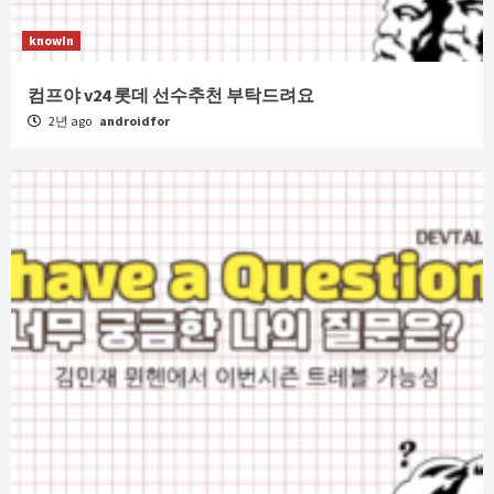
knowIn
컴프야 v24 롯데 선수추천 부탁드려요
2년 ago
androidfor