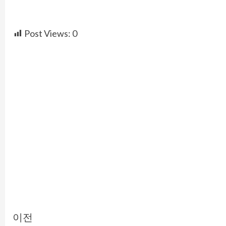
Post Views:
0
Continue
이전