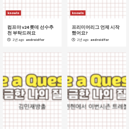
knowIn
knowIn
컴프야 v24 롯데 선수추
프리미어리그 언제 시작
천 부탁드려요
했어요?
2년 ago
androidfor
2년 ago
androidfor