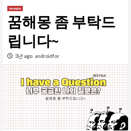
콘
knowIn
텐
꿈해몽 좀 부탁드
츠
로
건
립니다~
너
뛰
3년 ago
androidfor
기