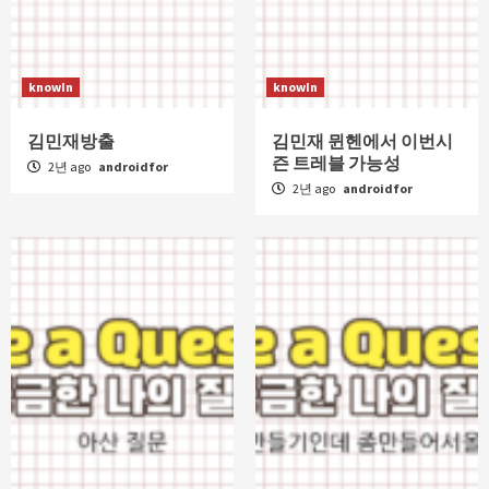
knowIn
knowIn
김민재방출
김민재 뮌헨에서 이번시
즌 트레블 가능성
2년 ago
androidfor
2년 ago
androidfor