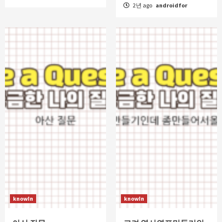
2년 ago
androidfor
knowIn
knowIn