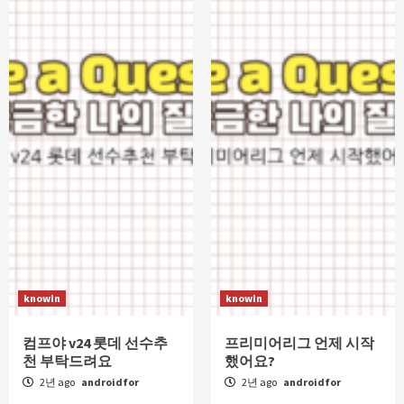
knowIn
knowIn
컴프야 v24 롯데 선수추
프리미어리그 언제 시작
천 부탁드려요
했어요?
2년 ago
androidfor
2년 ago
androidfor