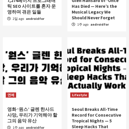
7,274페이지 프로그래매
Glen Hansard of ‘Once’
틱 SEO 사이트를 혼자 운
Has Died — Here’s the
영하며 겪은 일들
Musical Legacy We
Should Never Forget
2일 ago
androidfor
1주 ago
androidfor
연예
Lifestyle
영화 ‘원스’ 글렌 한사드
Seoul Breaks All-Time
사망, 우리가 기억해야 할
Record for Consecutive
그의 음악 유산
Tropical Nights — 5
Sleep Hacks That
1주 ago
androidfor