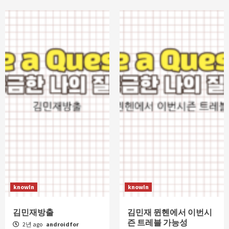
knowIn
knowIn
김민재방출
김민재 뮌헨에서 이번시
즌 트레블 가능성
2년 ago
androidfor