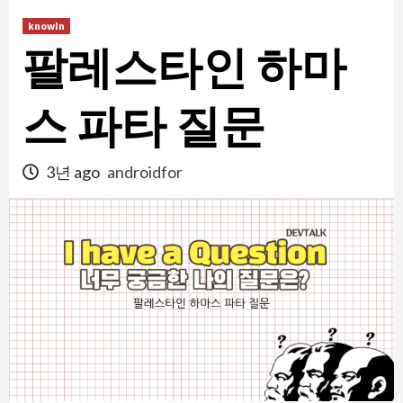
콘
knowIn
텐
팔레스타인 하마
츠
로
건
스 파타 질문
너
뛰
3년 ago
androidfor
기