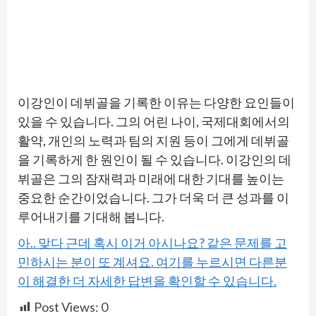
이강인이 데뷔골을 기록한 이유는 다양한 요인들이
있을 수 있습니다. 그의 어린 나이, 국제대회에서의
활약, 개인의 노력과 팀의 지원 등이 그에게 데뷔골
을 기록하게 한 원인이 될 수 있습니다. 이강인의 데
뷔골은 그의 잠재력과 미래에 대한 기대를 높이는
중요한 순간이었습니다. 그가 더욱 더 큰 성과를 이
루어내기를 기대해 봅니다.
아.. 맞다 근데 혹시 이거 아시나요? 같은 문제를 고
민하시는 분이 또 계셔요. 여기를 누르시면 다른분
이 해결한 더 자세한 답변을 확인할 수 있습니다.
Post Views:
0