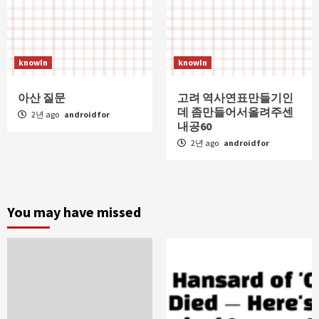
knowIn
knowIn
아산 질문
고려 역사연표만들기인
데 좀만들어서올려주센
2년 ago
androidfor
내공60
2년 ago
androidfor
You may have missed