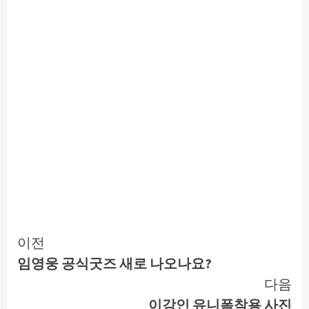
Continue
이전
임영웅 공식굿즈 새로 나오나요?
Reading
다음
이강인 유니폼착용 사진