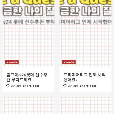
knowIn
knowIn
컴프야 v24 롯데 선수추
프리미어리그 언제 시작
천 부탁드려요
했어요?
2년 ago
androidfor
2년 ago
androidfor