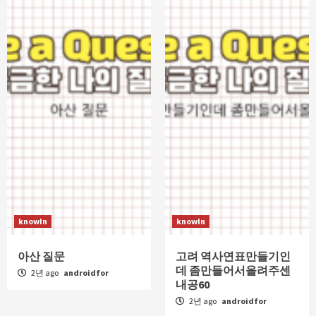
knowIn
knowIn
아산 질문
고려 역사연표만들기인
데 좀만들어서올려주센
2년 ago
androidfor
내공60
2년 ago
androidfor