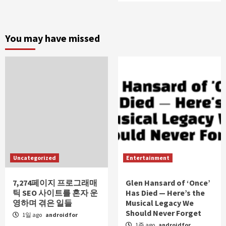
You may have missed
Uncategorized
Entertainment
7,274페이지 프로그래매
Glen Hansard of ‘Once’
틱 SEO 사이트를 혼자 운
Has Died — Here’s the
영하며 겪은 일들
Musical Legacy We
Should Never Forget
1일 ago
androidfor
1주 ago
androidfor