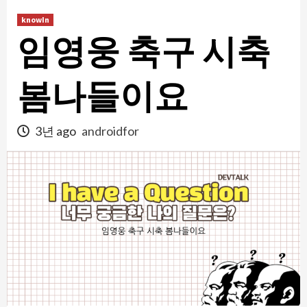
콘
knowIn
텐
임영웅 축구 시축
츠
로
건
봄나들이요
너
뛰
3년 ago
androidfor
기