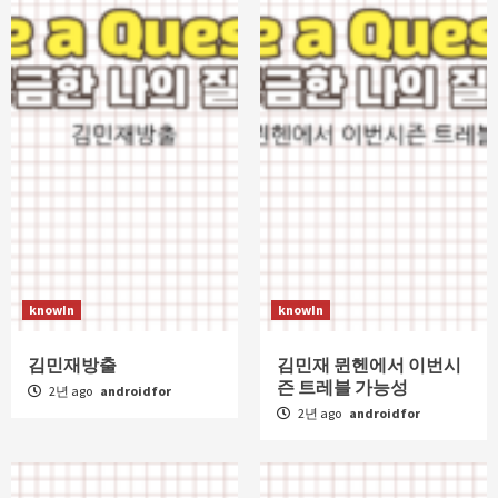
knowIn
knowIn
김민재방출
김민재 뮌헨에서 이번시
즌 트레블 가능성
2년 ago
androidfor
2년 ago
androidfor