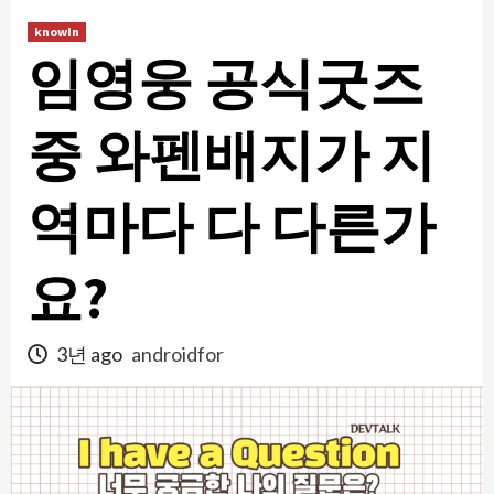
콘
knowIn
텐
임영웅 공식굿즈
츠
로
건
중 와펜배지가 지
너
뛰
역마다 다 다른가
기
요?
3년 ago
androidfor