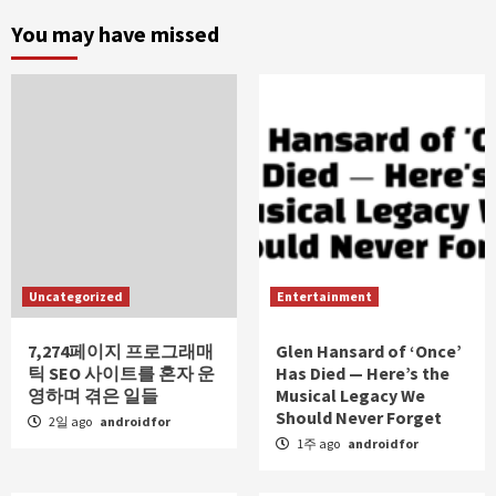
You may have missed
Uncategorized
Entertainment
7,274페이지 프로그래매
Glen Hansard of ‘Once’
틱 SEO 사이트를 혼자 운
Has Died — Here’s the
영하며 겪은 일들
Musical Legacy We
Should Never Forget
2일 ago
androidfor
1주 ago
androidfor