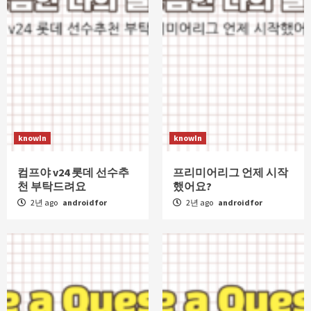
knowIn
knowIn
컴프야 v24 롯데 선수추
프리미어리그 언제 시작
천 부탁드려요
했어요?
2년 ago
androidfor
2년 ago
androidfor