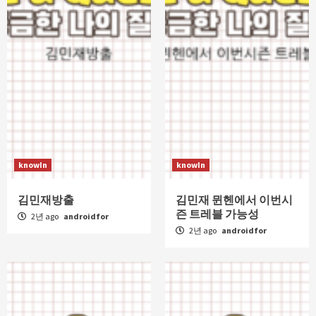
knowIn
knowIn
김민재방출
김민재 뮌헨에서 이번시
즌 트레블 가능성
2년 ago
androidfor
2년 ago
androidfor