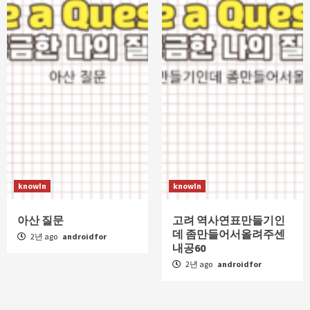
knowIn
knowIn
아산 질문
고려 역사연표만들기인
데 좀만들어서올려주센
2년 ago
androidfor
내공60
2년 ago
androidfor