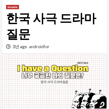
콘
knowIn
텐
한국 사극 드라마
츠
로
건
질문
너
뛰
3년 ago
androidfor
기