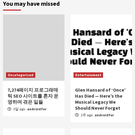
You may have missed
Uncategorized
Entertainment
7,274페이지 프로그래매
Glen Hansard of ‘Once’
틱 SEO 사이트를 혼자 운
Has Died — Here’s the
영하며 겪은 일들
Musical Legacy We
Should Never Forget
3일 ago
androidfor
2주 ago
androidfor