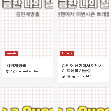
knowIn
knowIn
김민재방출
김민재 뮌헨에서 이번시
즌 트레블 가능성
2년 ago
androidfor
2년 ago
androidfor