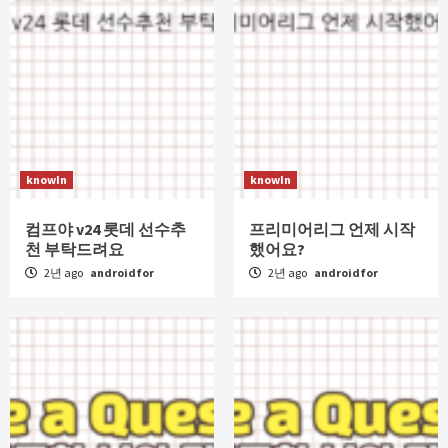
knowIn
knowIn
컴프야 v24 롯데 선수추
프리미어리그 언제 시작
천 부탁드려요
했어요?
2년 ago
androidfor
2년 ago
androidfor