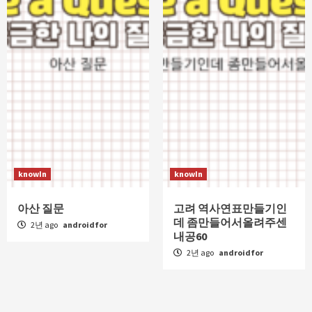
knowIn
knowIn
아산 질문
고려 역사연표만들기인
데 좀만들어서올려주센
2년 ago
androidfor
내공60
2년 ago
androidfor