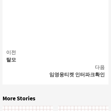
Continue
이전
탈모
Reading
다음
임영웅티켓 인터파크확인
More Stories