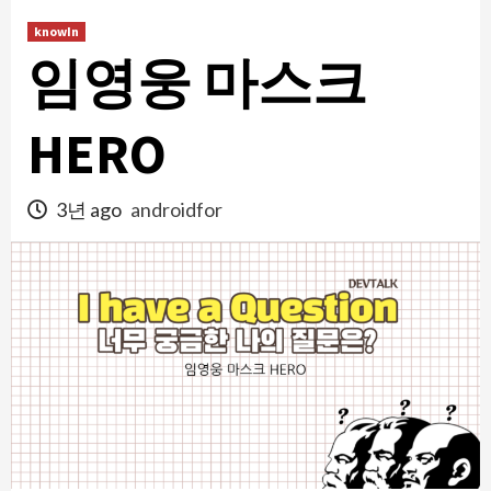
콘
knowIn
텐
임영웅 마스크
츠
로
건
HERO
너
뛰
3년 ago
androidfor
기