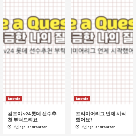
knowIn
knowIn
컴프야 v24 롯데 선수추
프리미어리그 언제 시작
천 부탁드려요
했어요?
2년 ago
androidfor
2년 ago
androidfor