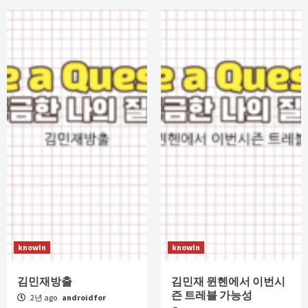
knowIn
knowIn
김민재방출
김민재 뮌헨에서 이번시
즌 트레블 가능성
2년 ago
androidfor