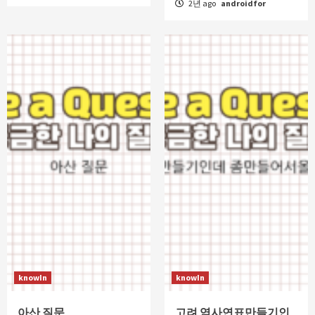
2년 ago
androidfor
knowIn
knowIn
아산 질문
고려 역사연표만들기인