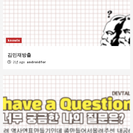
knowIn
김민재방출
2년 ago
androidfor