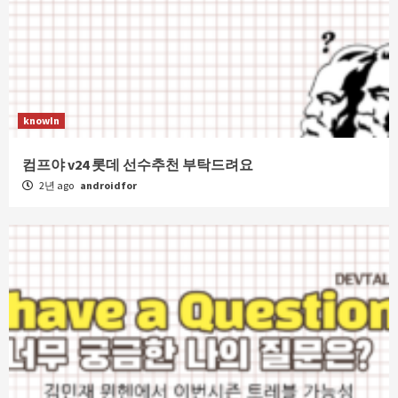
knowIn
컴프야 v24 롯데 선수추천 부탁드려요
2년 ago
androidfor