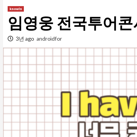
콘
knowIn
텐
임영웅 전국투어콘서
츠
로
건
3년 ago
androidfor
너
뛰
기