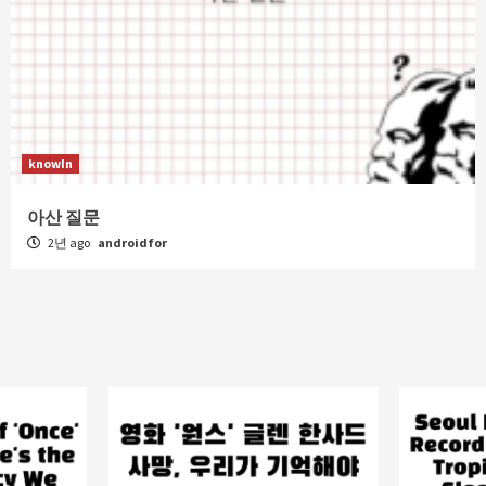
knowIn
아산 질문
2년 ago
androidfor