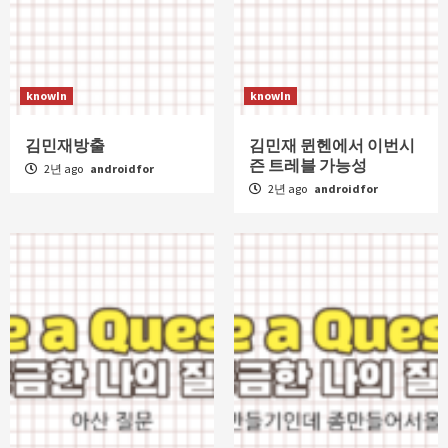
knowIn
knowIn
김민재방출
김민재 뮌헨에서 이번시
즌 트레블 가능성
2년 ago
androidfor
2년 ago
androidfor