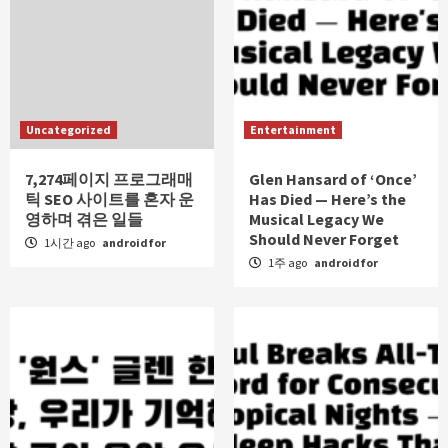
Uncategorized
Entertainment
7,274페이지 프로그래매
Glen Hansard of ‘Once’
틱 SEO 사이트를 혼자 운
Has Died — Here’s the
영하며 겪은 일들
Musical Legacy We
Should Never Forget
1시간 ago
androidfor
1주 ago
androidfor