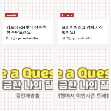
knowIn
knowIn
컴프야 v24 롯데 선수추
프리미어리그 언제 시작
천 부탁드려요
했어요?
2년 ago
androidfor
2년 ago
androidfor