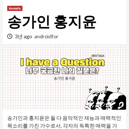
콘
knowIn
텐
송가인 홍지윤
츠
로
건
3년 ago
androidfor
너
뛰
기
송가인과 홍지윤은 둘 다 음악적인 재능과 매력적인
목소리를 가진 가수로서, 각자의 독특한 매력을 가