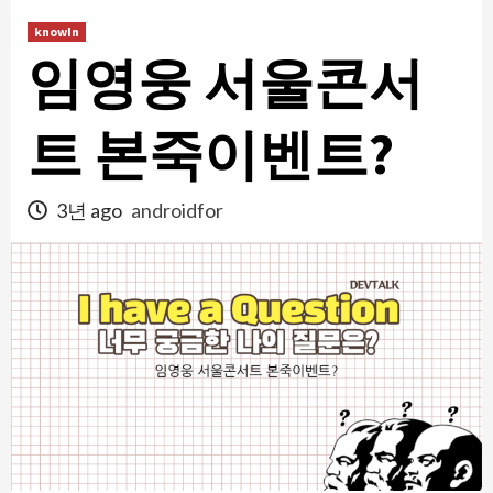
콘
knowIn
텐
임영웅 서울콘서
츠
로
건
트 본죽이벤트?
너
뛰
3년 ago
androidfor
기