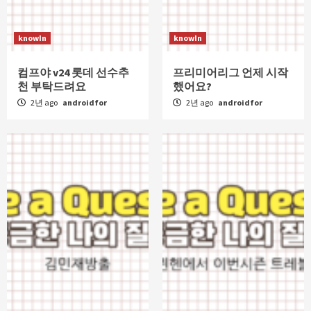
knowIn
knowIn
컴프야 v24 롯데 선수추
프리미어리그 언제 시작
천 부탁드려요
했어요?
2년 ago
androidfor
2년 ago
androidfor