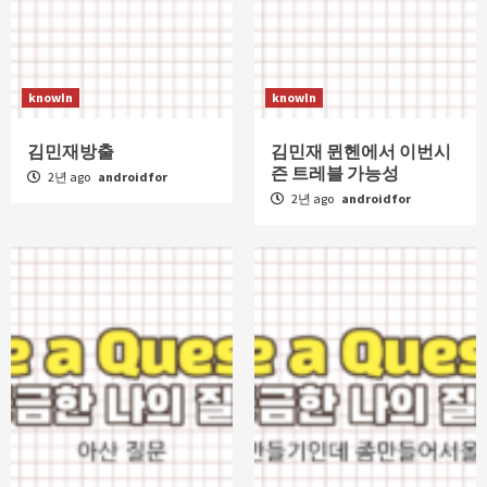
knowIn
knowIn
김민재방출
김민재 뮌헨에서 이번시
즌 트레블 가능성
2년 ago
androidfor
2년 ago
androidfor