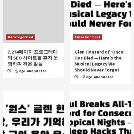
Uncategorized
Entertainment
7,274페이지 프로그래매
Glen Hansard of ‘Once’
틱 SEO 사이트를 혼자 운
Has Died — Here’s the
영하며 겪은 일들
Musical Legacy We
Should Never Forget
1일 ago
androidfor
1주 ago
androidfor