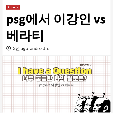
콘
knowIn
텐
psg에서 이강인 vs
츠
로
건
베라티
너
뛰
3년 ago
androidfor
기