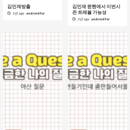
김민재방출
김민재 뮌헨에서 이번시
즌 트레블 가능성
2년 ago
androidfor
2년 ago
androidfor