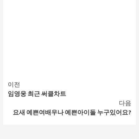
Continue
이전
임영웅 최근 써클차트
Reading
다음
요새 예쁜여배우나 예쁜아이돌 누구있어요?