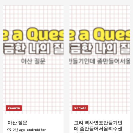
knowIn
knowIn
아산 질문
고려 역사연표만들기인
데 좀만들어서올려주센
2년 ago
androidfor