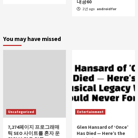
내공60
2년 ago
androidfor
You may have missed
Uncategorized
Entertainment
7,274페이지 프로그래매
Glen Hansard of ‘Once’
틱 SEO 사이트를 혼자 운
Has Died — Here’s the