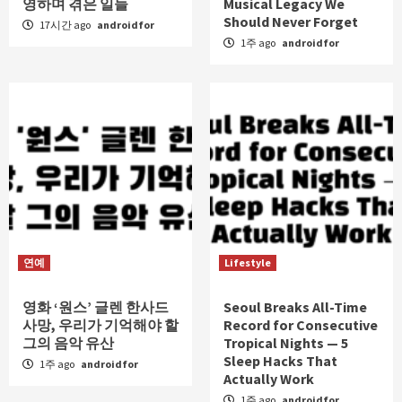
영하며 겪은 일들
Musical Legacy We
Should Never Forget
17시간 ago
androidfor
1주 ago
androidfor
연예
Lifestyle
영화 ‘원스’ 글렌 한사드
Seoul Breaks All-Time
사망, 우리가 기억해야 할
Record for Consecutive
그의 음악 유산
Tropical Nights — 5
Sleep Hacks That
1주 ago
androidfor
Actually Work
1주 ago
androidfor