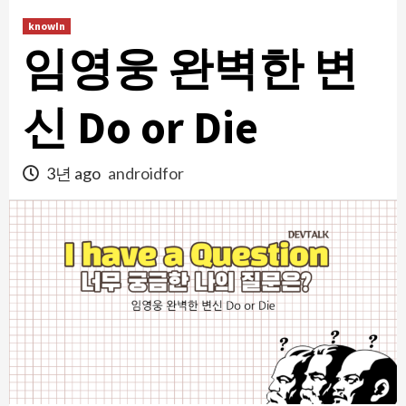
콘
knowIn
텐
임영웅 완벽한 변
츠
로
건
신 Do or Die
너
뛰
3년 ago
androidfor
기