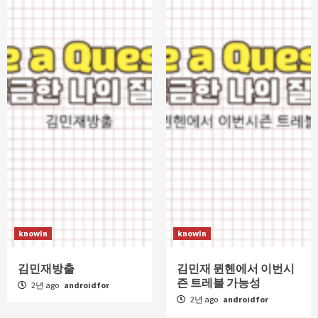
knowIn
knowIn
김민재방출
김민재 뮌헨에서 이번시
즌 트레블 가능성
2년 ago
androidfor
2년 ago
androidfor