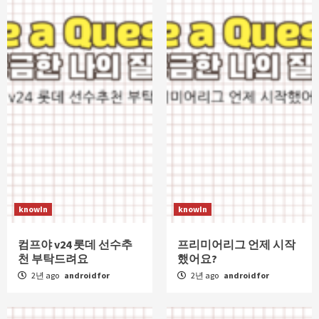
knowIn
knowIn
컴프야 v24 롯데 선수추
프리미어리그 언제 시작
천 부탁드려요
했어요?
2년 ago
androidfor
2년 ago
androidfor