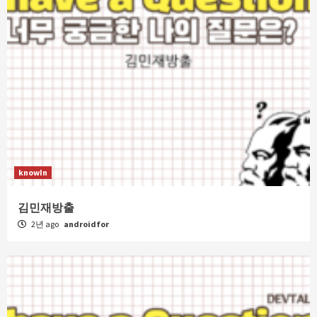
knowIn
김민재방출
2년 ago
androidfor