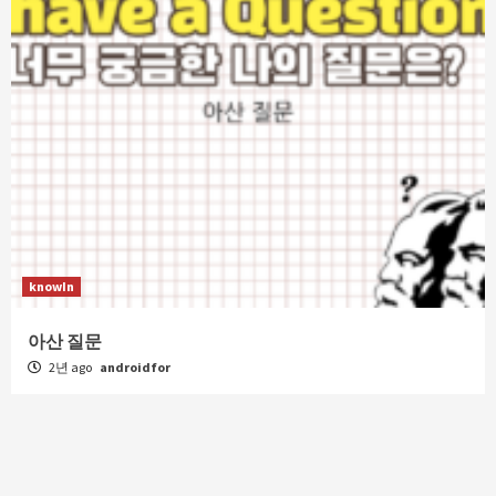
knowIn
아산 질문
2년 ago
androidfor