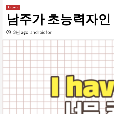
콘
knowIn
텐
남주가 초능력자인
츠
로
건
3년 ago
androidfor
너
뛰
기