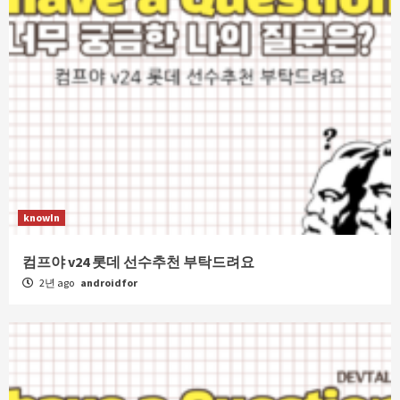
knowIn
컴프야 v24 롯데 선수추천 부탁드려요
2년 ago
androidfor