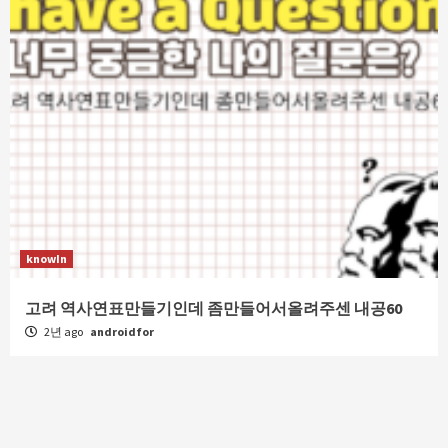
knowIn
고려 역사연표만들기인데 좀만들어서올려주센 내공60
2년 ago
androidfor