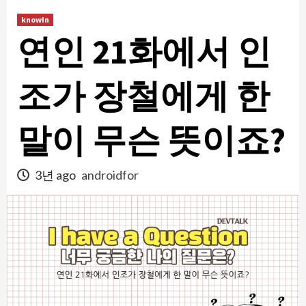
콘
knowIn
텐
연인 21화에서 인
츠
로
건
조가 장철에게 한
너
뛰
말이 무슨 뜻이죠?
기
3년 ago
androidfor