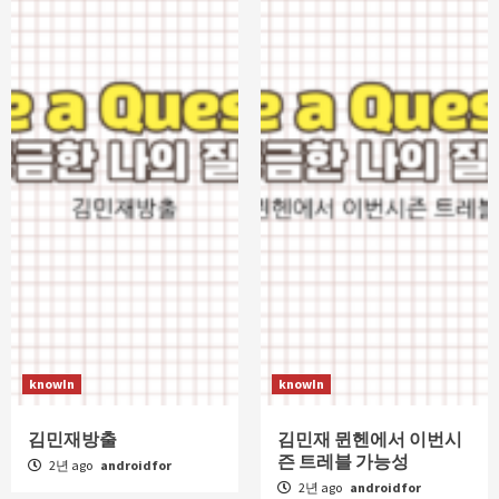
knowIn
knowIn
김민재방출
김민재 뮌헨에서 이번시
즌 트레블 가능성
2년 ago
androidfor
2년 ago
androidfor