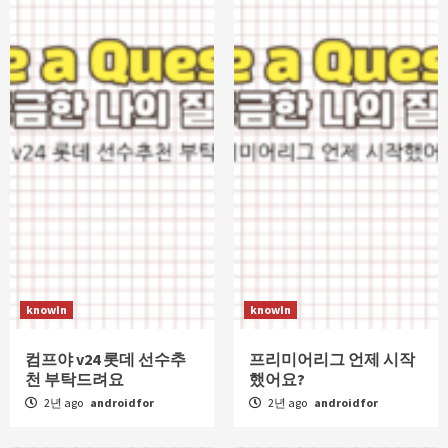
knowIn
knowIn
컴프야 v24 롯데 선수추
프리미어리그 언제 시작
천 부탁드려요
했어요?
2년 ago
androidfor
2년 ago
androidfor