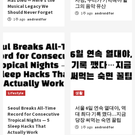
Musical Legacy We
그의 음악 유산
Should Never Forget
1주 ago
androidfor
1주 ago
androidfor
Lifestyle
생활
Seoul Breaks All-Time
서울 6일 연속 열대야, 역
Record for Consecutive
대 최다 기록 깼다…지금
Tropical Nights — 5
당장 써먹는 숙면 꿀팁
Sleep Hacks That
1주 ago
androidfor
Actually Work