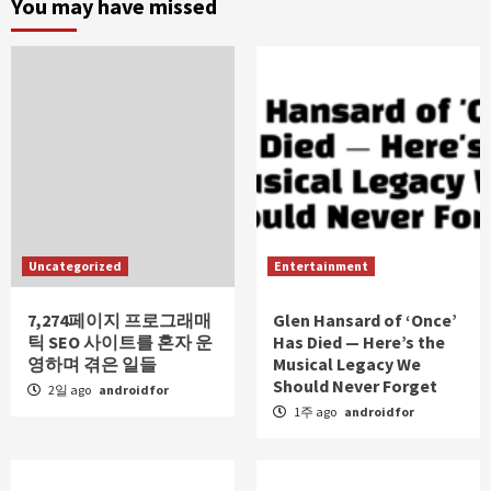
You may have missed
Uncategorized
Entertainment
7,274페이지 프로그래매
Glen Hansard of ‘Once’
틱 SEO 사이트를 혼자 운
Has Died — Here’s the
영하며 겪은 일들
Musical Legacy We
Should Never Forget
2일 ago
androidfor
1주 ago
androidfor