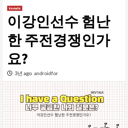
콘
knowIn
텐
이강인선수 험난
츠
로
건
한 주전경쟁인가
너
뛰
요?
기
3년 ago
androidfor