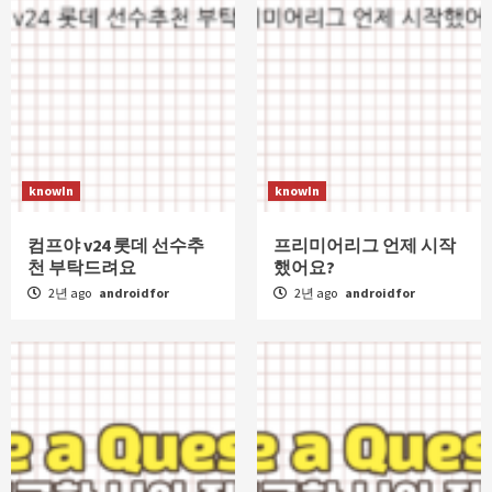
knowIn
knowIn
컴프야 v24 롯데 선수추
프리미어리그 언제 시작
천 부탁드려요
했어요?
2년 ago
androidfor
2년 ago
androidfor