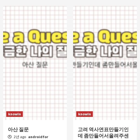
knowIn
knowIn
아산 질문
고려 역사연표만들기인
데 좀만들어서올려주센
2년 ago
androidfor