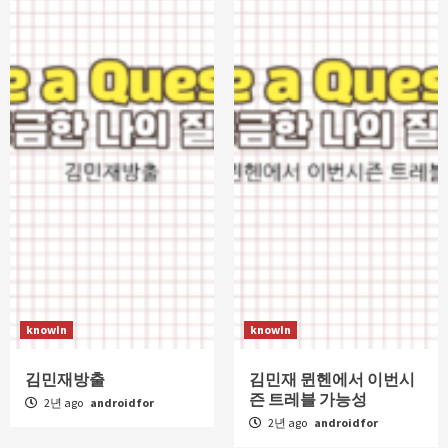
knowIn
knowIn
김민재방출
김민재 뮌헨에서 이번시
즌 트레블 가능성
2년 ago
androidfor
2년 ago
androidfor