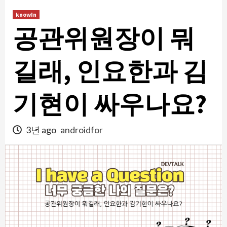
콘
knowIn
텐
공관위원장이 뭐
츠
로
건
길래, 인요한과 김
너
뛰
기현이 싸우나요?
기
3년 ago
androidfor