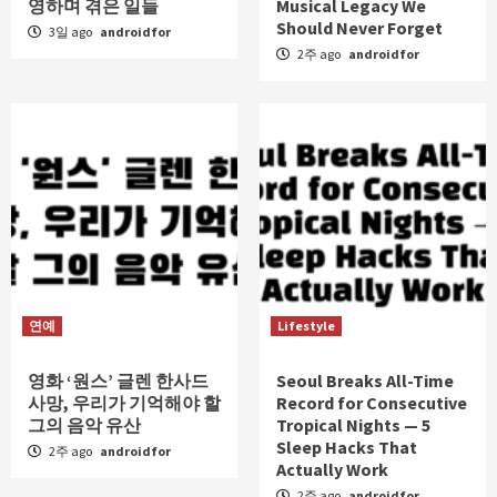
영하며 겪은 일들
Musical Legacy We
Should Never Forget
3일 ago
androidfor
2주 ago
androidfor
연예
Lifestyle
영화 ‘원스’ 글렌 한사드
Seoul Breaks All-Time
사망, 우리가 기억해야 할
Record for Consecutive
그의 음악 유산
Tropical Nights — 5
Sleep Hacks That
2주 ago
androidfor
Actually Work
2주 ago
androidfor