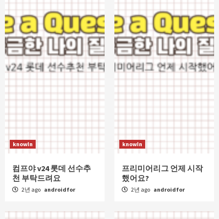
knowIn
knowIn
컴프야 v24 롯데 선수추
프리미어리그 언제 시작
천 부탁드려요
했어요?
2년 ago
androidfor
2년 ago
androidfor