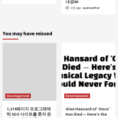
내공60
2년 ago
androidfor
You may have missed
Uncategorized
Entertainment
7,274페이지 프로그래매
Glen Hansard of ‘Once’
틱 SEO 사이트를 혼자 운
Has Died — Here’s the