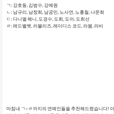
ㄱ: 강호동, 김범수, 강예원
ㄴ: 남규리, 남창희, 남궁민, 노사연, 노홍철, 나문희
ㄷ: 다니엘 헤니, 도경수, 도희, 도아, 도희선
ㄹ: 레드벨벳, 러블리즈, 레이디스 코드, 라붐, 라비
마침내 ㄱ~ㄹ까지의 연예인들을 추천해드렸습니다! 이 