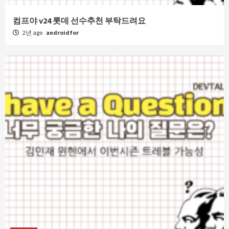
컴프야 v24 롯데 선수추천 부탁드려요
2년 ago
androidfor