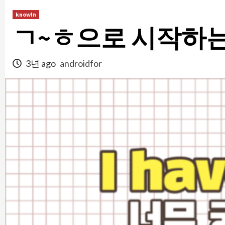
콘
knowIn
텐
ㄱ~ㅎ으로 시작하는
츠
로
건
3년 ago
androidfor
너
뛰
기