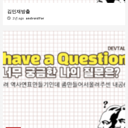
김민재방출
2년 ago
androidfor