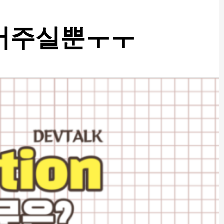
적어주실뿐ㅜㅜ