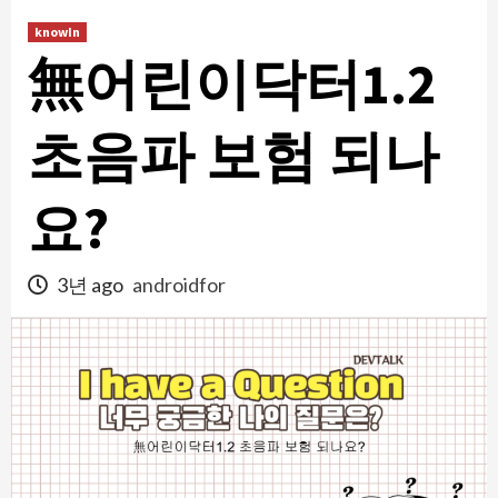
콘
knowIn
텐
無어린이닥터1.2
츠
로
건
초음파 보험 되나
너
뛰
요?
기
3년 ago
androidfor