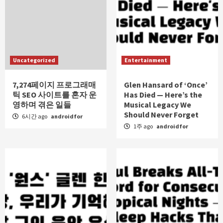
Uncategorized
Entertainment
7,274페이지 프로그래매
Glen Hansard of ‘Once’
틱 SEO 사이트를 혼자 운
Has Died — Here’s the
영하며 겪은 일들
Musical Legacy We
Should Never Forget
6시간 ago
androidfor
1주 ago
androidfor