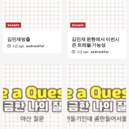
knowIn
knowIn
김민재방출
김민재 뮌헨에서 이번시
즌 트레블 가능성
2년 ago
androidfor
2년 ago
androidfor