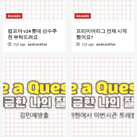
knowIn
knowIn
컴프야 v24 롯데 선수추
프리미어리그 언제 시작
천 부탁드려요
했어요?
2년 ago
androidfor
2년 ago
androidfor