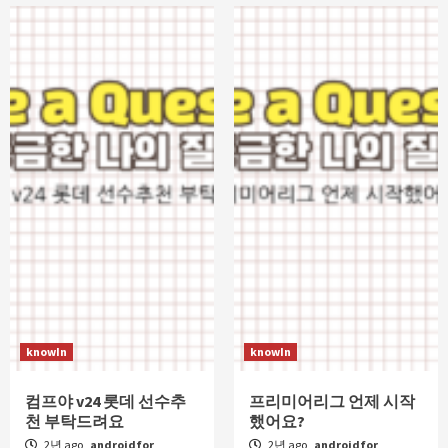
knowIn
knowIn
컴프야 v24 롯데 선수추
프리미어리그 언제 시작
천 부탁드려요
했어요?
2년 ago
androidfor
2년 ago
androidfor