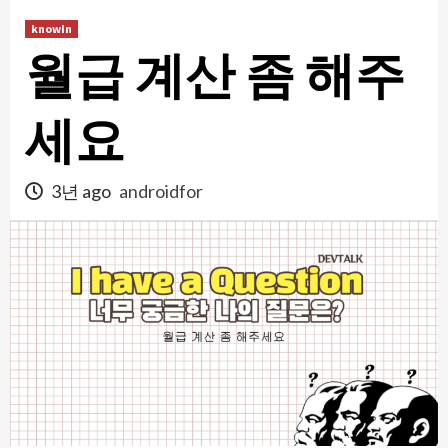
콘
knowIn
텐
월급 계산 좀 해주
츠
로
건
세요
너
뛰
3년 ago
androidfor
기