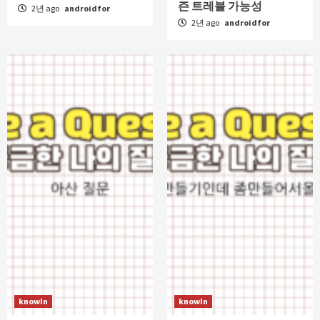
즌 트레블 가능성
2년 ago
androidfor
2년 ago
androidfor
knowIn
knowIn