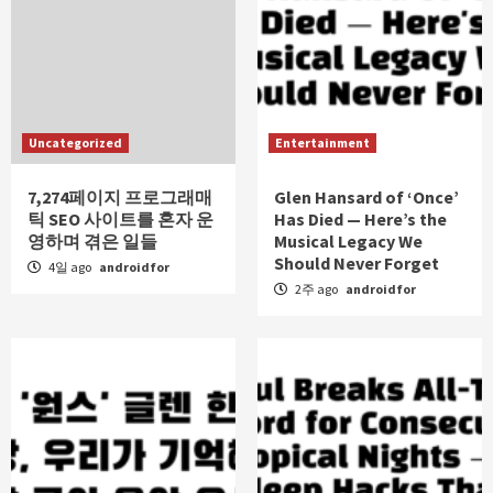
Uncategorized
Entertainment
7,274페이지 프로그래매
Glen Hansard of ‘Once’
틱 SEO 사이트를 혼자 운
Has Died — Here’s the
영하며 겪은 일들
Musical Legacy We
Should Never Forget
4일 ago
androidfor
2주 ago
androidfor