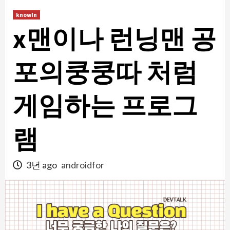
콘
knowIn
텐
x맨이나 런닝맨 공
츠
로
건
포의쿵쿵따 처럼
너
뛰
게임하는 프로그
기
램
3년 ago
androidfor