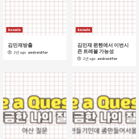
knowIn
knowIn
김민재방출
김민재 뮌헨에서 이번시
즌 트레블 가능성
2년 ago
androidfor
2년 ago
androidfor