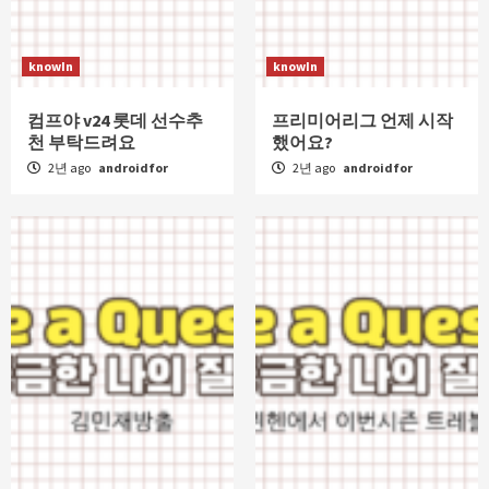
knowIn
knowIn
컴프야 v24 롯데 선수추
프리미어리그 언제 시작
천 부탁드려요
했어요?
2년 ago
androidfor
2년 ago
androidfor