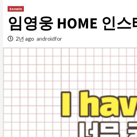
콘
knowIn
텐
임영웅 HOME 인스
츠
로
건
2년 ago
androidfor
너
뛰
기