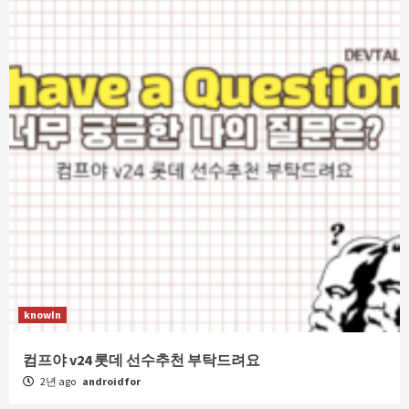
knowIn
컴프야 v24 롯데 선수추천 부탁드려요
2년 ago
androidfor