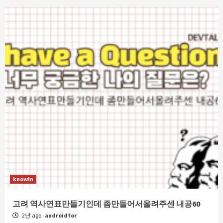
knowIn
고려 역사연표만들기인데 좀만들어서올려주센 내공60
2년 ago
androidfor