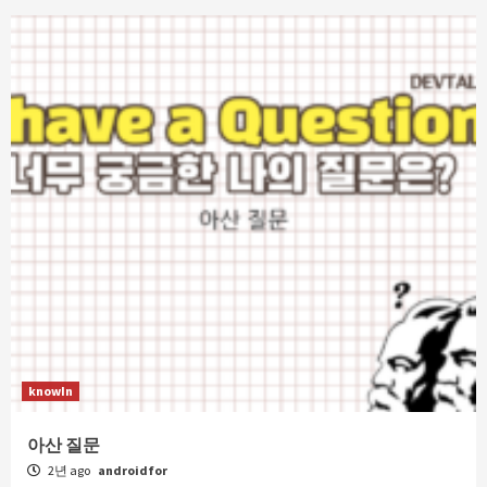
knowIn
아산 질문
2년 ago
androidfor