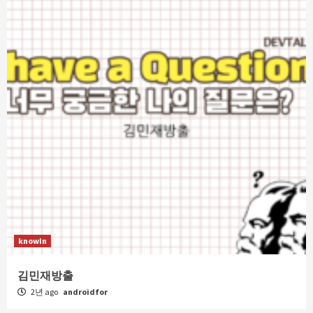
knowIn
김민재방출
2년 ago
androidfor