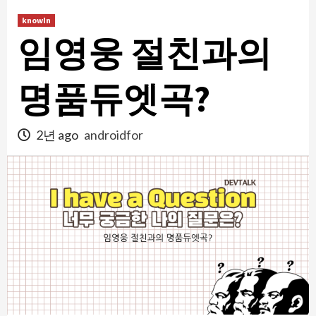
콘
knowIn
텐
임영웅 절친과의
츠
로
건
명품듀엣곡?
너
뛰
2년 ago
androidfor
기