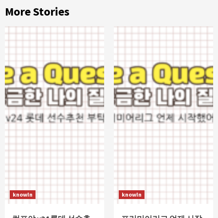
More Stories
knowIn
knowIn