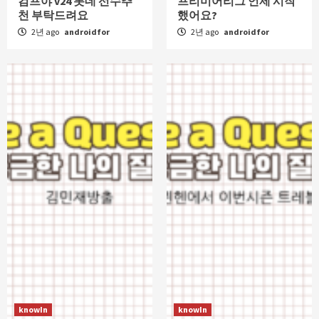
컴프야 v24 롯데 선수추
프리미어리그 언제 시작
천 부탁드려요
했어요?
2년 ago
androidfor
2년 ago
androidfor
knowIn
knowIn