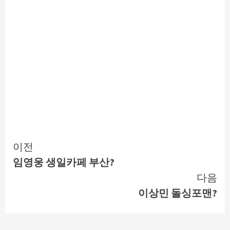
Continue
이전
임영웅 생일카페 부산?
Reading
다음
이상민 돌싱포맨?