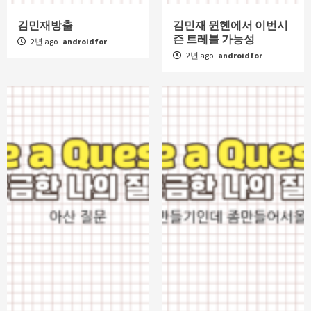
김민재방출
김민재 뮌헨에서 이번시
즌 트레블 가능성
2년 ago
androidfor
2년 ago
androidfor