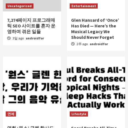
Uncategorized
Entertainment
7,274페이지 프로그래매
Glen Hansard of ‘Once’
틱 SEO 사이트를 혼자 운
Has Died — Here’s the
영하며 겪은 일들
Musical Legacy We
Should Never Forget
3일 ago
androidfor
2주 ago
androidfor
연예
Lifestyle
영화 ‘원스’ 글렌 한사드
Seoul Breaks All-Time