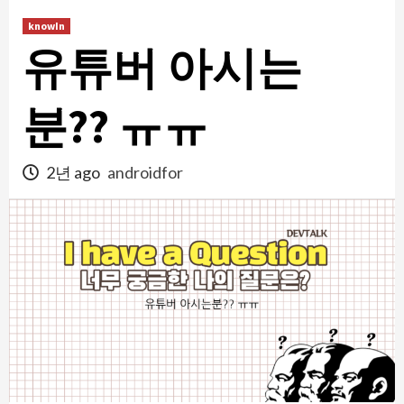
콘
knowIn
텐
유튜버 아시는
츠
로
건
분?? ㅠㅠ
너
뛰
2년 ago
androidfor
기