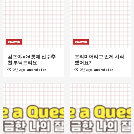
knowIn
knowIn
컴프야 v24 롯데 선수추
프리미어리그 언제 시작
천 부탁드려요
했어요?
2년 ago
androidfor
2년 ago
androidfor