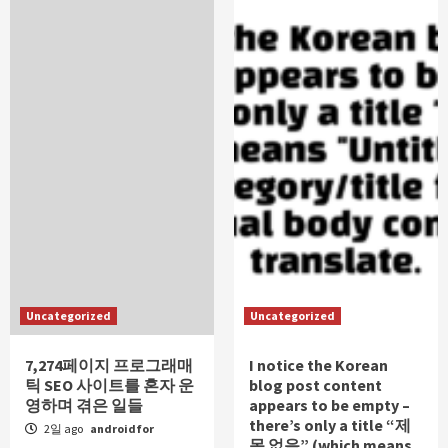
Uncategorized
Uncategorized
7,274페이지 프로그래매
I notice the Korean
틱 SEO 사이트를 혼자 운
blog post content
영하며 겪은 일들
appears to be empty –
there’s only a title “제
2일 ago
androidfor
목 없음” (which means