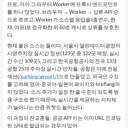
므로, 아까 그 라우터 Worker에 프록시 엔드포인트
를 하나 얹었다. 브라우저 → Worker → 상류 API 순
으로 흐르고, Worker가 소스별 응답을 {총면수, 현
재, 여유}로 정규화한 뒤 60초 캐시로 상류를 보호한
다.
현재 붙은 소스는 둘이다. 서울시 열린데이터광장의
시영주차장 실시간 정보(123곳 중 122곳 매칭, 실시
간 수신 109곳), 그리고 한국공항공사의 전국 13개
공항 25개 주차장 실시간 만차율. 공항은 아예 전용
섹션(
/parking/airport/
)으로 만들었고, 외국인 수요
를 고려해 영어·중국어·일본어 페이지와 hreflang까
지 얹었다. 소스 추가가 설정 한 줄 수준이 되도록 범
용 구조로 짰기 때문에, 실시간을 제공하는 지자체
가 늘어나는 만큼 위젯도 늘어난다.
이 과정의 잔교훈들: 공공 API 키는 이미 URL 인코딩
된 상태로 발급되는 경우가 있어