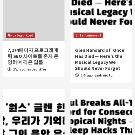
Uncategorized
Entertainment
7,274페이지 프로그래매
Glen Hansard of ‘Once’
틱 SEO 사이트를 혼자 운
Has Died — Here’s the
영하며 겪은 일들
Musical Legacy We
Should Never Forget
2일 ago
androidfor
1주 ago
androidfor