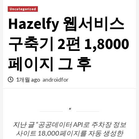
콘
Uncategorized
텐
Hazelfy 웹서비스
츠
로
건
구축기 2편 1,8000
너
뛰
페이지 그 후
기
1개월 ago
androidfor
지난 글
“공공데이터 API로 주차장 정보
사이트 18,000페이지를 자동 생성한