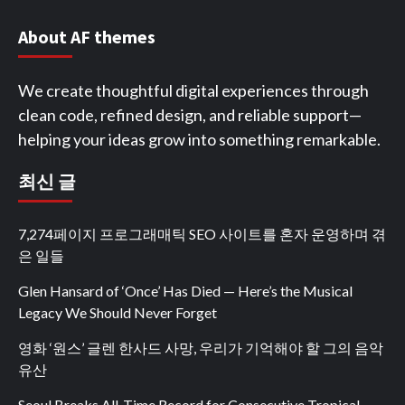
About AF themes
We create thoughtful digital experiences through
clean code, refined design, and reliable support—
helping your ideas grow into something remarkable.
최신 글
7,274페이지 프로그래매틱 SEO 사이트를 혼자 운영하며 겪
은 일들
Glen Hansard of ‘Once’ Has Died — Here’s the Musical
Legacy We Should Never Forget
영화 ‘원스’ 글렌 한사드 사망, 우리가 기억해야 할 그의 음악
유산
Seoul Breaks All-Time Record for Consecutive Tropical