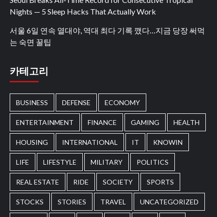
Nights — 5 Sleep Hacks That Actually Work
서울 6일 연속 열대야, 역대 최다 기록 깼다…지금 당장 써먹
는 숙면 꿀팁
카테고리
BUSINESS
DEFENSE
ECONOMY
ENTERTAINMENT
FINANCE
GAMING
HEALTH
HOUSING
INTERNATIONAL
IT
KNOWIN
LIFE
LIFESTYLE
MILITARY
POLITICS
REAL ESTATE
RIDE
SOCIETY
SPORTS
STOCKS
STORIES
TRAVEL
UNCATEGORIZED