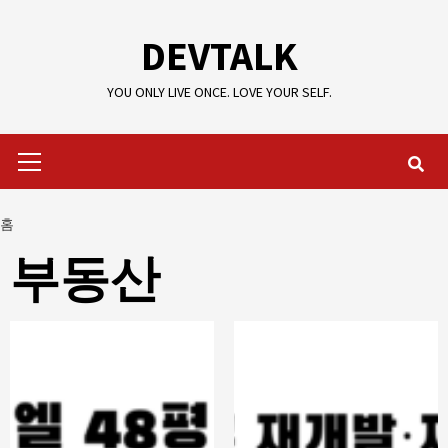
콘
텐
DEVTALK
츠
로
YOU ONLY LIVE ONCE. LOVE YOUR SELF.
건
기
너
본
뛰
메
기
뉴
홈
부동산