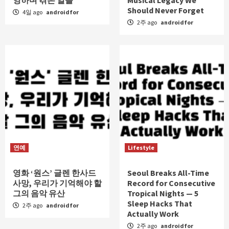
영하며 겪은 일들
Musical Legacy We
Should Never Forget
4일 ago
androidfor
2주 ago
androidfor
연예
Lifestyle
영화 ‘원스’ 글렌 한사드
Seoul Breaks All-Time
사망, 우리가 기억해야 할
Record for Consecutive
그의 음악 유산
Tropical Nights — 5
Sleep Hacks That
2주 ago
androidfor
Actually Work
2주 ago
androidfor