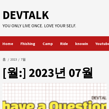
콘
텐
DEVTALK
츠
로
YOU ONLY LIVE ONCE. LOVE YOUR SELF.
건
너
뛰
Home
Fhishing
Camp
Ride
knowin
Youtub
기
홈
2023
7월
[월:]
2023년 07월