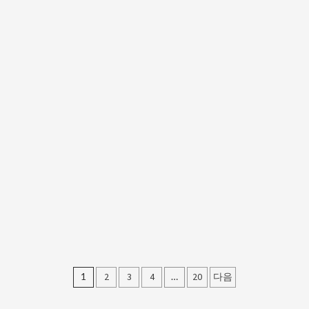
글
1
2
3
4
…
20
다음
페