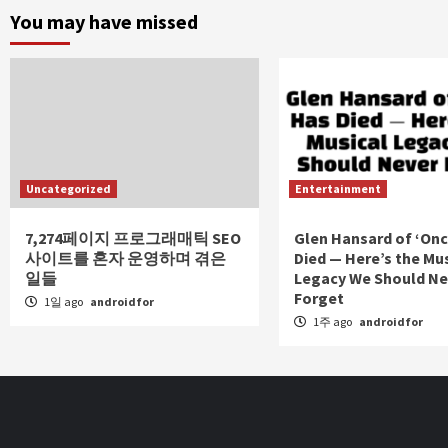
You may have missed
Uncategorized
Entertainment
7,274페이지 프로그래매틱 SEO
Glen Hansard of ‘Onc
사이트를 혼자 운영하며 겪은
Died — Here’s the Mu
일들
Legacy We Should Ne
Forget
1일 ago
androidfor
1주 ago
androidfor