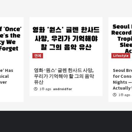
이
지
매
김
연예
Lifestyle
e’ Has
영화 ‘원스’ 글렌 한사드 사망,
Seoul Br
sical
우리가 기억해야 할 그의 음악
for Cons
ver
유산
Nights —
Actually
1주 ago
androidfor
1주 ago