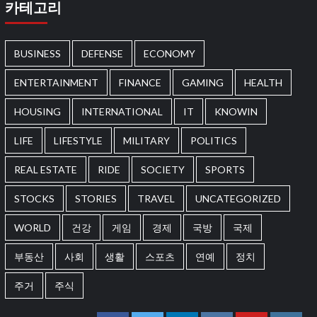
카테고리
BUSINESS
DEFENSE
ECONOMY
ENTERTAINMENT
FINANCE
GAMING
HEALTH
HOUSING
INTERNATIONAL
IT
KNOWIN
LIFE
LIFESTYLE
MILITARY
POLITICS
REAL ESTATE
RIDE
SOCIETY
SPORTS
STOCKS
STORIES
TRAVEL
UNCATEGORIZED
WORLD
건강
게임
경제
국방
국제
부동산
사회
생활
스포츠
연예
정치
주거
주식