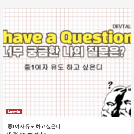
knowIn
중1여자 유도 하고 싶은디
3년 ago
androidfor