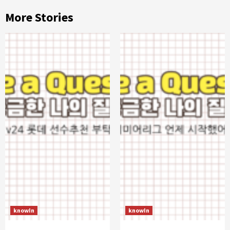
More Stories
knowIn
knowIn