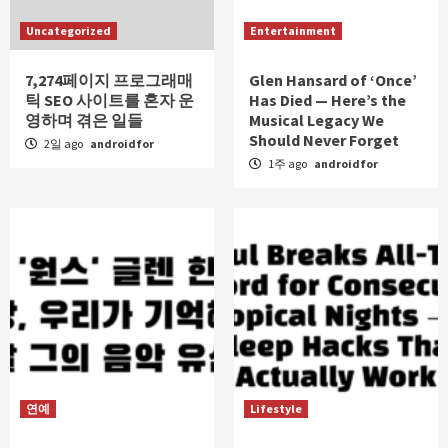
Uncategorized
Entertainment
7,274페이지 프로그래매
Glen Hansard of ‘Once’
틱 SEO 사이트를 혼자 운
Has Died — Here’s the
영하며 겪은 일들
Musical Legacy We
Should Never Forget
2일 ago
androidfor
1주 ago
androidfor
연예
Lifestyle