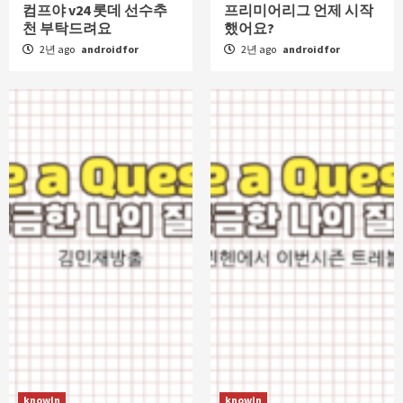
컴프야 v24 롯데 선수추
프리미어리그 언제 시작
천 부탁드려요
했어요?
2년 ago
androidfor
2년 ago
androidfor
knowIn
knowIn