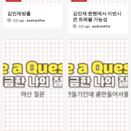
김민재방출
김민재 뮌헨에서 이번시
즌 트레블 가능성
2년 ago
androidfor
2년 ago
androidfor