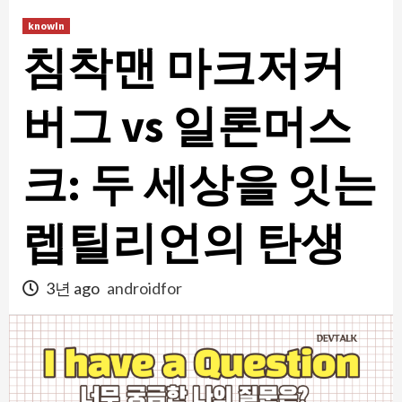
콘
knowIn
텐
침착맨 마크저커
츠
로
건
버그 vs 일론머스
너
뛰
크: 두 세상을 잇는
기
렙틸리언의 탄생
3년 ago
androidfor