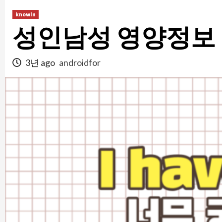
콘
knowIn
텐
성인남성 영양정보
츠
로
건
3년 ago
androidfor
너
뛰
기