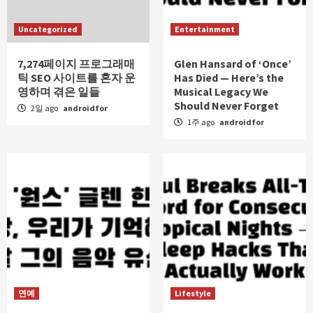
Uncategorized
Entertainment
7,274페이지 프로그래매
Glen Hansard of ‘Once’
틱 SEO 사이트를 혼자 운
Has Died — Here’s the
영하며 겪은 일들
Musical Legacy We
Should Never Forget
2일 ago
androidfor
1주 ago
androidfor
연예
Lifestyle