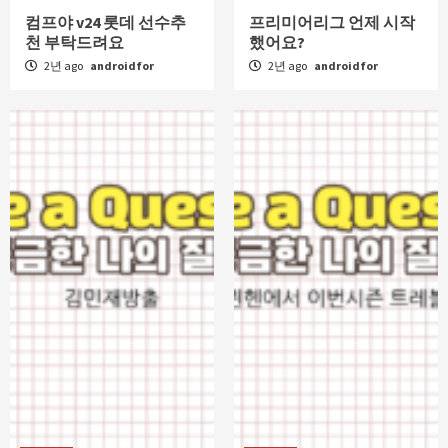
컴프야 v24 롯데 선수추
프리미어리그 언제 시작
천 부탁드려요
했어요?
2년 ago
androidfor
2년 ago
androidfor