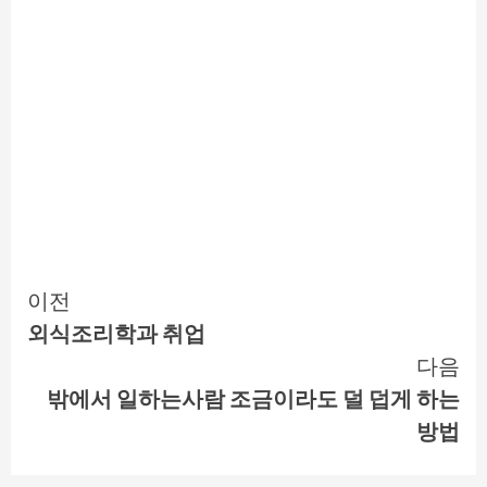
Continue
이전
외식조리학과 취업
Reading
다음
밖에서 일하는사람 조금이라도 덜 덥게 하는
방법