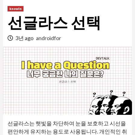
콘
knowIn
텐
선글라스 선택
츠
로
건
3년 ago
androidfor
너
뛰
기
선글라스는 햇빛을 차단하여 눈을 보호하고 시선을
편안하게 유지하는 용도로 사용됩니다. 개인적인 취