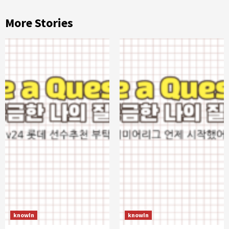
More Stories
knowIn
knowIn