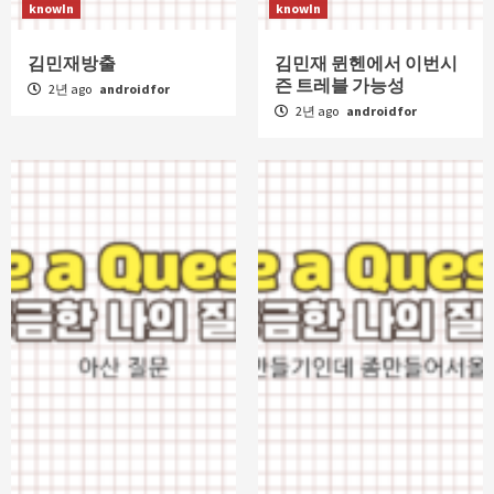
knowIn
knowIn
김민재방출
김민재 뮌헨에서 이번시
즌 트레블 가능성
2년 ago
androidfor
2년 ago
androidfor