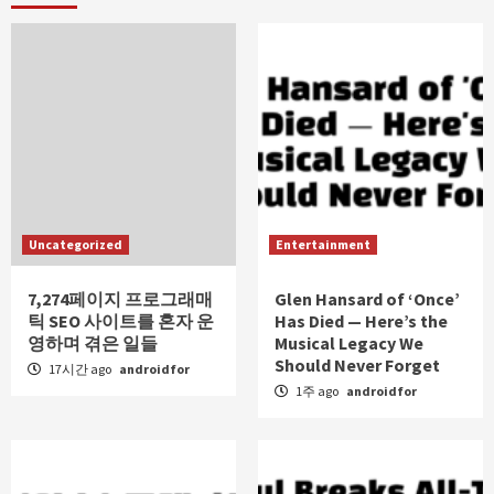
Uncategorized
Entertainment
7,274페이지 프로그래매
Glen Hansard of ‘Once’
틱 SEO 사이트를 혼자 운
Has Died — Here’s the
영하며 겪은 일들
Musical Legacy We
Should Never Forget
17시간 ago
androidfor
1주 ago
androidfor