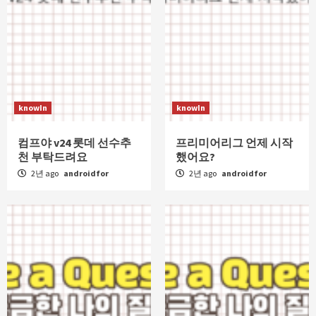
knowIn
knowIn
컴프야 v24 롯데 선수추
프리미어리그 언제 시작
천 부탁드려요
했어요?
2년 ago
androidfor
2년 ago
androidfor