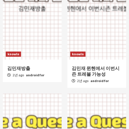
knowIn
knowIn
김민재방출
김민재 뮌헨에서 이번시
즌 트레블 가능성
2년 ago
androidfor
2년 ago
androidfor