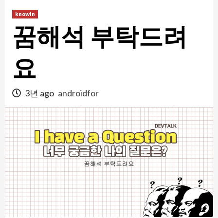
콘
knowIn
텐
꿈해석 부탁드려
츠
로
건
요
너
뛰
3년 ago
androidfor
기