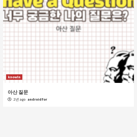
knowIn
아산 질문
2년 ago
androidfor