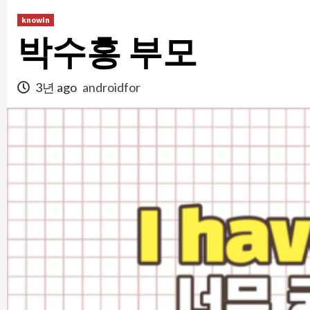
콘
knowIn
텐
박수홍 부모
츠
로
건
3년 ago
androidfor
너
뛰
기