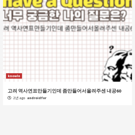
knowIn
고려 역사연표만들기인데 좀만들어서올려주센 내공60
2년 ago
androidfor