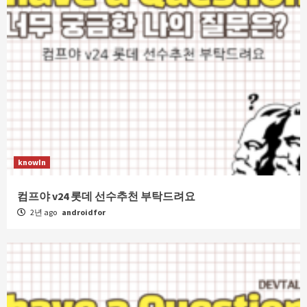
knowIn
컴프야 v24 롯데 선수추천 부탁드려요
2년 ago
androidfor