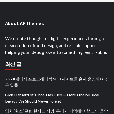
About AF themes
We create thoughtful digital experiences through
clean code, refined design, and reliable support—
helping your ideas grow into something remarkable.
최신 글
7,274페이지 프로그래매틱 SEO 사이트를 혼자 운영하며 겪
은 일들
Glen Hansard of ‘Once’ Has Died — Here’s the Musical
Legacy We Should Never Forget
영화 ‘원스’ 글렌 한사드 사망, 우리가 기억해야 할 그의 음악