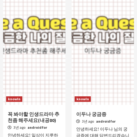
knowIn
knowIn
꼭 봐야할 인생드라마 추
이두나 궁금증
천좀 해주세요(내공80)
3년 ago
androidfor
3년 ago
androidfor
안녕하세요! 이두나 님의 궁
안녕하세요! 일상이 지루하
금증에 대해 답변드리겠습니