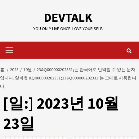
콘
텐
DEVTALK
츠
로
YOU ONLY LIVE ONCE. LOVE YOUR SELF.
건
기
너
본
뛰
메
기
뉴
홈
2023
10월
23&Q000000202331;는 한국어로 번역할 수 없는 문자
입니다. 알파벳 &Q000000202331;23&Q000000202331;는 그대로 사용됩니
다.
[일:]
2023년 10월
23일