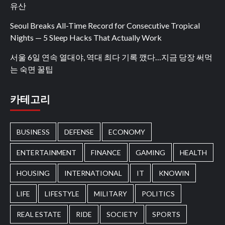
유산
Seoul Breaks All-Time Record for Consecutive Tropical
Nights — 5 Sleep Hacks That Actually Work
서울 6일 연속 열대야, 역대 최다 기록 깼다…지금 당장 써먹
는 숙면 꿀팁
카테고리
BUSINESS
DEFENSE
ECONOMY
ENTERTAINMENT
FINANCE
GAMING
HEALTH
HOUSING
INTERNATIONAL
IT
KNOWIN
LIFE
LIFESTYLE
MILITARY
POLITICS
REAL ESTATE
RIDE
SOCIETY
SPORTS