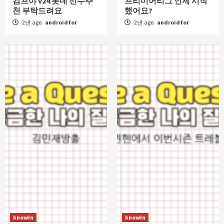
컴프야 v24 롯데 선수추
프리미어리그 언제 시작
천 부탁드려요
했어요?
2년 ago
androidfor
2년 ago
androidfor
knowIn
knowIn