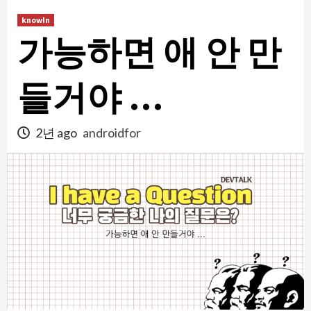
콘
knowIn
텐
가능하면 애 안 만
츠
로
건
들거야 …
너
뛰
2년 ago
androidfor
기