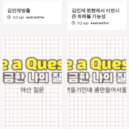
김민재방출
김민재 뮌헨에서 이번시
즌 트레블 가능성
2년 ago
androidfor
2년 ago
androidfor