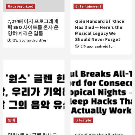
Uncategorized
Entertainment
7,274페이지 프로그래매
Glen Hansard of ‘Once’
틱 SEO 사이트를 혼자 운
Has Died — Here’s the
영하며 겪은 일들
Musical Legacy We
Should Never Forget
2일 ago
androidfor
1주 ago
androidfor
연예
Lifestyle
영화 ‘원스’ 글렌 한사드
Seoul Breaks All-Time