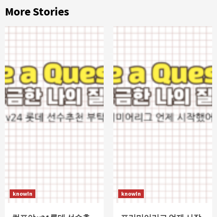
More Stories
knowIn
knowIn