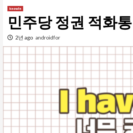
콘
knowIn
텐
민주당 정권 적화
츠
로
건
2년 ago
androidfor
너
뛰
기