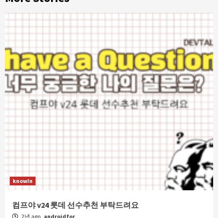
knowIn
컴프야 v24 롯데 선수추천 부탁드려요
2년 ago
androidfor