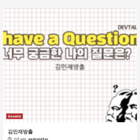
knowIn
김민재방출
2년 ago
androidfor