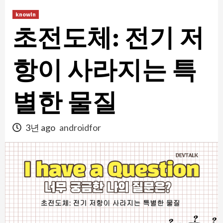
콘
knowIn
텐
초전도체: 전기 저
츠
로
건
항이 사라지는 특
너
뛰
별한 물질
기
3년 ago
androidfor