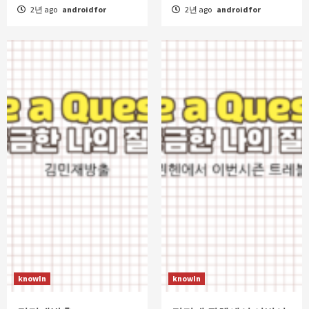
2년 ago
androidfor
2년 ago
androidfor
knowIn
knowIn