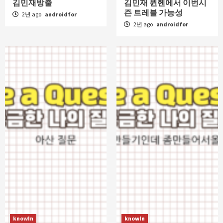
김민재방출
김민재 뮌헨에서 이번시
즌 트레블 가능성
2년 ago
androidfor
2년 ago
androidfor
knowIn
knowIn